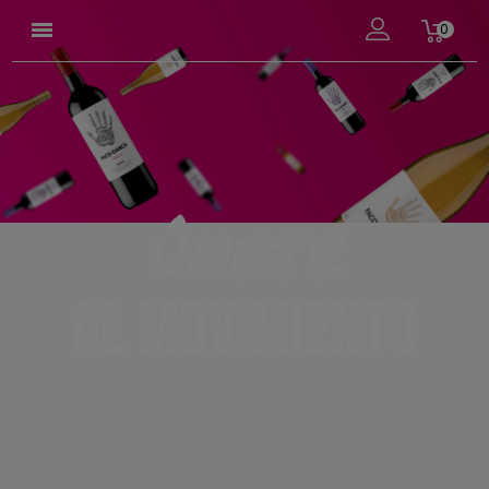

0
ÚNETE
AL MOVIMIENTO